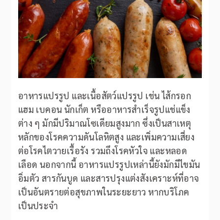
อาหารแปรรูป และเนื้อสัตว์แปรรูป เช่น ไส้กรอก
แฮม เบคอน นักเก็ต หรืออาหารสำเร็จรูปแช่แข็ง
ต่าง ๆ มักมีปริมาณโซเดียมสูงมาก ซึ่งเป็นสาเหตุ
หลักของโรคความดันโลหิตสูง และเพิ่มความเสี่ยง
ต่อโรคไตวายเรื้อรัง รวมถึงโรคหัวใจ และหลอด
เลือด นอกจากนี้ อาหารแปรรูปเหล่านี้ยังมักมีไขมัน
อิ่มตัว สารกันบูด และสารปรุงแต่งสังเคราะห์ที่อาจ
เป็นอันตรายต่อสุขภาพในระยะยาว หากบริโภค
เป็นประจำ