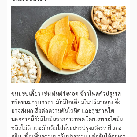
ขนมขบเคี้ยว เช่น มันฝรั่งทอด ข้าวโพดคั่วปรุงรส
หรือขนมกรุบกรอบ มักมีโซเดียมในปริมาณสูง ซึ่ง
อาจส่งผลเสียต่อความดันโลหิต และสุขภาพไต
นอกจากนี้ยังมีไขมันจากการทอด โดยเฉพาะไขมัน
ชนิดไม่ดี และมักเต็มไปด้วยสารปรุงแต่งรส สี และ
กลิ่น เพื่อเพิ่มความน่ารับประทาน แต่กลับให้คุณค่า