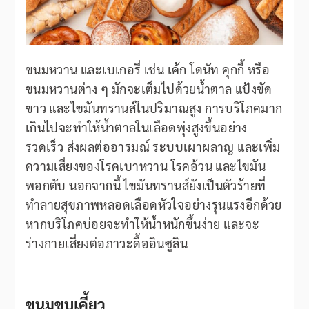
ขนมหวาน และเบเกอรี่ เช่น เค้ก โดนัท คุกกี้ หรือ
ขนมหวานต่าง ๆ มักจะเต็มไปด้วยน้ำตาล แป้งขัด
ขาว และไขมันทรานส์ในปริมาณสูง การบริโภคมาก
เกินไปจะทำให้น้ำตาลในเลือดพุ่งสูงขึ้นอย่าง
รวดเร็ว ส่งผลต่ออารมณ์ ระบบเผาผลาญ และเพิ่ม
ความเสี่ยงของโรคเบาหวาน โรคอ้วน และไขมัน
พอกตับ นอกจากนี้ ไขมันทรานส์ยังเป็นตัวร้ายที่
ทำลายสุขภาพหลอดเลือดหัวใจอย่างรุนแรงอีกด้วย
หากบริโภคบ่อยจะทำให้น้ำหนักขึ้นง่าย และจะ
ร่างกายเสี่ยงต่อภาวะดื้ออินซูลิน
ขนมขบเคี้ยว