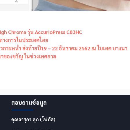
ล High Chroma รุ่น AccurioPress C83HC
เป็นทางการในประเทศไทย
ระหน่ำ ส่งท้ายปี19 – 22 ธันวาคม 2562 ณ ไบเทค บางนา
หาของขวัญ ในช่วงเทศกาล
สอบถามข้อมูล
คุณจารุภา ลุก (โฟกัส)