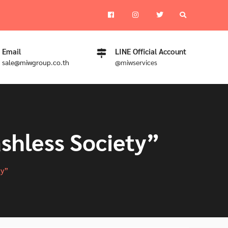
Facebook
instagram
Twitter
Email
LINE Official Account
sale@miwgroup.co.th
@miwservices
Cashless Society”
ty”