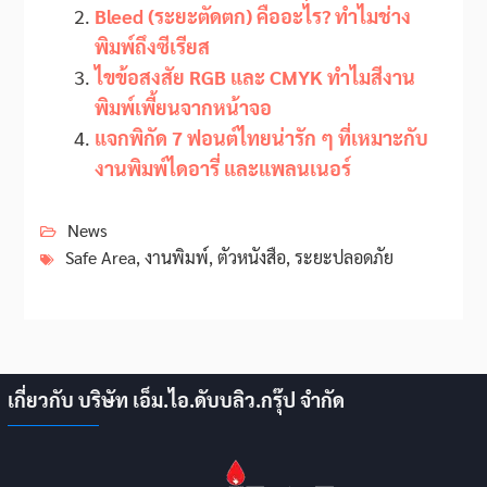
Bleed (ระยะตัดตก) คืออะไร? ทำไมช่าง
พิมพ์ถึงซีเรียส
ไขข้อสงสัย RGB และ CMYK ทำไมสีงาน
พิมพ์เพี้ยนจากหน้าจอ
แจกพิกัด 7 ฟอนต์ไทยน่ารัก ๆ ที่เหมาะกับ
งานพิมพ์ไดอารี่ และแพลนเนอร์
News
Safe Area
,
งานพิมพ์
,
ตัวหนังสือ
,
ระยะปลอดภัย
เกี่ยวกับ บริษัท เอ็ม.ไอ.ดับบลิว.กรุ๊ป จำกัด