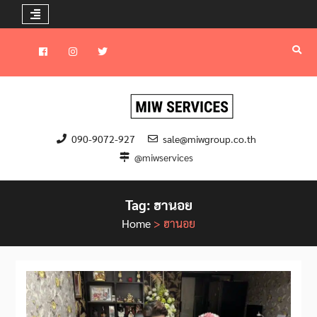
Skip
to
Facebook
instagram
Twitter
content
090-9072-927
sale@miwgroup.co.th
@miwservices
Tag:
ฮานอย
Home
>
ฮานอย