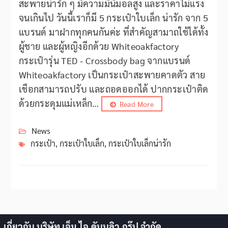
สะพายน่ารัก ๆ มีความมินิมอลสูง และราคาไม่แรง
จนเกินไป วันนี้เราก็มี 5 กระเป๋าใบเล็ก น่ารัก จาก 5
แบรนด์ มาฝากทุกคนกันค่ะ ที่สำคัญสามาถใช้ได้ทั้ง
ผู้ชาย และผู้หญิงอีกด้วย Whiteoakfactory
กระเป๋ารุ่น TED​ -​ Crossbody​ bag จากแบรนด์
Whiteoakfactory เป็นกระเป๋าสะพายคาดตัว​ สาย
เชือกสามารถปรับ และถอดออกได้ ปากกระเป๋าติด
ด้วยกระดุมแม่เหล็ก​…
Read More
News
กระเป๋า
,
กระเป๋าใบเล็ก
,
กระเป๋าใบเล็กน่ารัก
เกี่ยวกับ บริษัท เอ็ม.ไอ.ดับบลิว.กรุ๊ป จำกัด