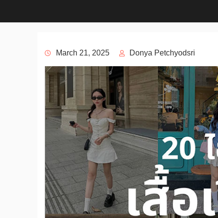
March 21, 2025
Donya Petchyodsri