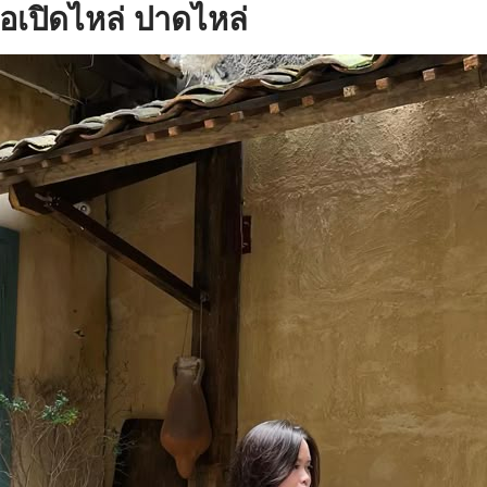
้อเปิดไหล่ ปาดไหล่