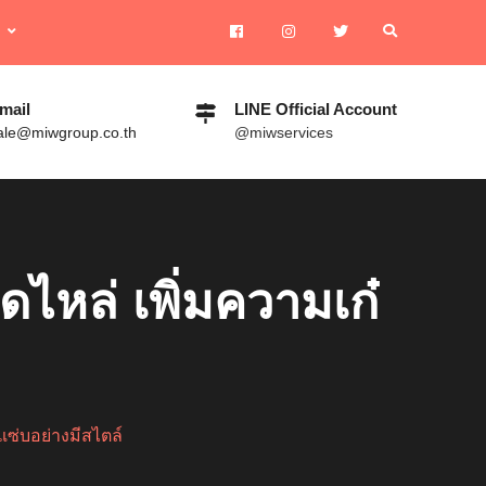
Facebook
instagram
Twitter
mail
LINE Official Account
ale@miwgroup.co.th
@miwservices
ดไหล่ เพิ่มความเก๋
แซ่บอย่างมีสไตล์